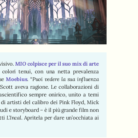
visivo.
MIO
colpisce per il suo mix di arte
colori tenui, con una netta prevalenza
ese
Moebius
. “
Puoi vedere la sua influenza
. Scott aveva ragione. Le collaborazioni di
cientifico sempre onirico, unito a temi
i artisti del calibro dei Pink Floyd, Mick
tudi e storyboard – è il più grande film non
tti
L’Incal
. Apritela per dare un’occhiata ai