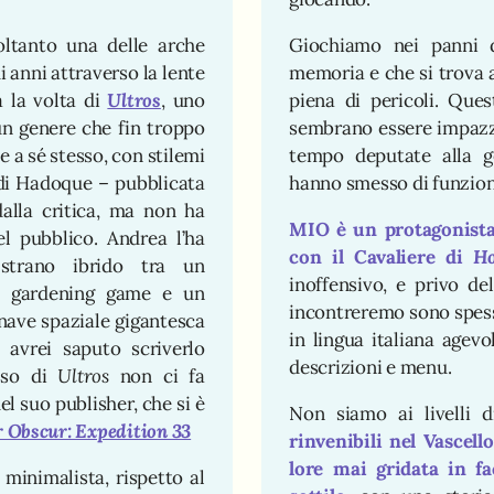
ltanto una delle arche
Giochiamo nei panni 
 anni attraverso la lente
memoria e che si trova a
a la volta di
Ultros
, uno
piena di pericoli. Que
 un genere che fin troppo
sembrano essere impazzite
 a sé stesso, con stilemi
tempo deputate alla ges
a di Hadoque – pubblicata
hanno smesso di funzio
alla critica, ma non ha
MIO è un protagonist
l pubblico. Andrea l’ha
con il Cavaliere di
Ho
strano ibrido tra un
inoffensivo, e privo de
un gardening game e un
incontreremo sono spess
 nave spaziale gigantesca
in lingua italiana agev
 avrei saputo scriverlo
descrizioni e menu.
esso di
Ultros
non ci fa
l suo publisher, che si è
Non siamo ai livelli 
r Obscur: Expedition 33
rinvenibili nel Vascell
lore mai gridata in fa
minimalista, rispetto al