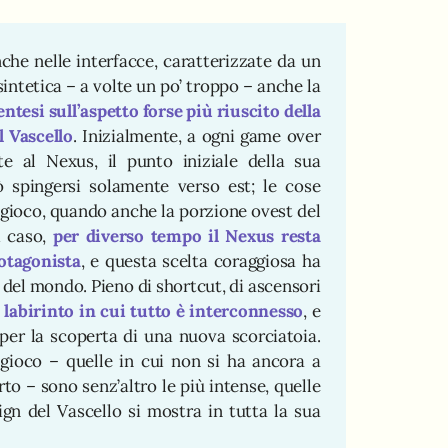
che nelle interfacce, caratterizzate da un
ntetica – a volte un po’ troppo – anche la
ntesi sull’aspetto forse più riuscito della
l Vascello
. Inizialmente, a ogni game over
e al Nexus, il punto iniziale della sua
 spingersi solamente verso est; le cose
gioco, quando anche la porzione ovest del
i caso,
per diverso tempo il Nexus resta
otagonista
, e questa scelta coraggiosa ha
n del mondo. Pieno di shortcut, di ascensori
n labirinto in cui tutto è interconnesso
, e
per la scoperta di una nuova scorciatoia.
gioco – quelle in cui non si ha ancora a
rto – sono senz’altro le più intense, quelle
ign del Vascello si mostra in tutta la sua