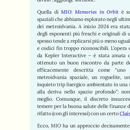
Quella di
MIO: Memories in Orbit
è so
spaziali che abbiamo esplorato negli ultimi
dei metroidvania. A inizio 2024 era stat
degli esponenti più freschi e originali di
spesso tende a replicarsi più o meno uguale
e codici fin troppo riconoscibili. L’oper
da Kepler Interactive – è stata amata d
ottenuto un buon riscontro da parte de
efficacemente descritta come “uno 
metroidvania spaziale, un roguelite, 
inquieto trip lisergico ambientato in una
alla deriva nello spazio profondo”: non
meglio. Comunque, il discreto insucc
temere per la buona salute delle finanze de
rifatto (con gli interessi) con un certo
Clai
Ecco,
MIO
ha un approccio decisamente 