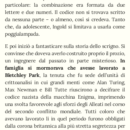
particolare: la combinazione era formata da due
lettere e due numeri. Il codice non si trovava scritto
da nessuna parte – o almeno, così si credeva. Tanto
che, da adolescente, Ingold si limitava a usarla come
poggialampada.
E poi iniziò a fantasticare sulla storia dello scrigno. Si
convinse che doveva averlo costruito proprio il prozio,
un ingegnere dal passato in parte misterioso.
In
famiglia si mormorava che avesse lavorato a
Bletchley Park
, la tenuta che fu sede dell’unità di
crittoanalisi in cui grandi menti come Alan Turing,
Max Newman e Bill Tutte riuscirono a decifrare il
codice nazista della macchina Enigma, imprimendo
una svolta favorevole agli sforzi degli Alleati nel corso
del secondo conflitto mondiale. Tutti coloro che
avevano lavorato lì in quel periodo furono obbligati
dalla corona britannica alla più stretta segretezza per