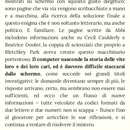
mostrati su schermo con squisito gusto diegetico:
sono pagine che via via vengono scribacchiate a mano
e a macchina, alla ricerca della soluzione finale a
questo enigma che è non soltanto letterario, ma anche
politico. E familiare. Le pagine scritte da Abbi
includono informazioni anche su Cecil Caulderly e
Beatrice Dooler, la coppia di scienziati che proprio a
Bletchley Park aveva creato questo macchinario
portentoso.
Il computer nasconde la storia delle vite
loro e dei loro cari, ed è davvero difficile staccarsi
dallo schermo
, come succede nei grandi titoli
investigativi: le domande diventano sempre di più, le
risposte arrivano, certo, ma sembrano non essere mai
sufficienti, ed ecco che un flusso di nuove
informazioni – tutte veicolate da codici formati da
due lettere e due numeri: non si scappa – fluisce fino
al giocatore per arricchire le sue riflessioni, e si
continua a tentare di risolvere il mistero.