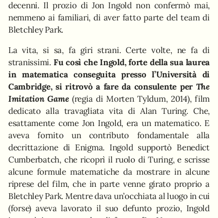
decenni. Il prozio di Jon Ingold non confermò mai,
nemmeno ai familiari, di aver fatto parte del team di
Bletchley Park.
La vita, si sa, fa giri strani. Certe volte, ne fa di
stranissimi.
Fu così che Ingold, forte della sua laurea
in matematica conseguita presso l’Università di
Cambridge, si ritrovò a fare da consulente per
The
Imitation Game
(regia di Morten Tyldum, 2014), film
dedicato alla travagliata vita di Alan Turing. Che,
esattamente come Jon Ingold, era un matematico. E
aveva fornito un contributo fondamentale alla
decrittazione di Enigma. Ingold supportò Benedict
Cumberbatch, che ricoprì il ruolo di Turing, e scrisse
alcune formule matematiche da mostrare in alcune
riprese del film, che in parte venne girato proprio a
Bletchley Park. Mentre dava un’occhiata al luogo in cui
(forse) aveva lavorato il suo defunto prozio, Ingold