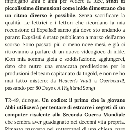
impiegano anni e anni per vedere la luce,
studi di
piccolissime dimensioni come inkle dimostrano che
un ritmo diverso è possibile
. Senza sacrificare la
qualità. Le lettrici e i lettori che ricordano la mia
recensione di
Expelled!
sanno già dove sto andando a
parare:
Expelled!
è stato pubblicato a marzo dell’anno
scorso. Sono passati più o meno nove mesi, e già ci
ritroviamo a parlare di un nuovo videogioco di inkle.
(Con mia somma gioia e soddisfazione, aggiungerei,
dato che nutro una smaccata predilezione per le
produzioni del team capitanato da Ingold, e non ne ho
mai fatto mistero: da
Heaven’s Vault
a
Overboard!
,
passando per
80 Days
e
A Highland Song
)
TR-49
, dunque.
Un codice: il primo che la giovane
Abbi utilizzerà per tentare di estrarre i segreti di un
computer risalente alla Seconda Guerra Mondiale
che sembra aver guadagnato nei decenni vita propria.
Rimasto nascosto nei sotterranei di una chiesa, pare