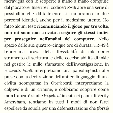
meraviglia con le scoperte a mano a mano compiute
dal giocatore. Inserire il codice
TR-49
apre una serie di
possibilità che difficilmente si tradurranno in due
percorsi identici, anche per il medesimo utente. Ho
fatto alcuni test:
ricominciando il gioco per tre volte,
non mi sono mai trovata a seguire gli stessi indizi
per proseguire nell’analisi del computer
. Nello
spazio delle sue quattro-cinque ore di durata,
TR-49
è
l’ennesima prova della flessibilità di ink come
strumento di scrittura, e delle eccelse abilità di inkle
nel gestire le mille sfumature dell’investigazione. In
Heaven’s Vault
interpretiamo una paleolinguista alle
prese con la decifrazione dell’antico linguaggio di una
civiltà scomparsa; in
Overboard!
interpretiamo la
colpevole di un crimine, e dobbiamo scoprire come
farla franca; è simile
Expelled!
in cui, nei panni di Verity
Amersham, tentiamo in tutti i modi di non farci
espellere da scuola per una defenestrazione che (forse)