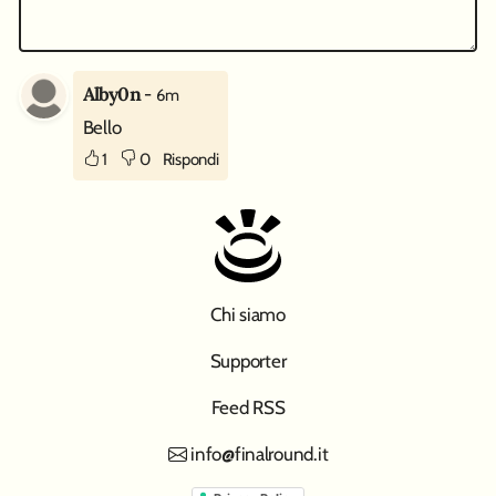
Alby0n
-
6m
Bello
1
0
Rispondi
Chi siamo
Supporter
Feed RSS
info@finalround.it