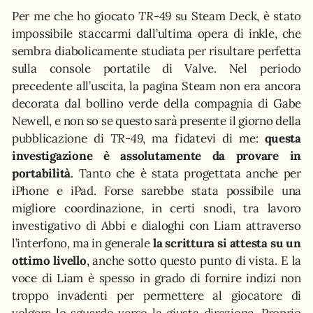
Per me che ho giocato
TR-49
su Steam Deck, è stato
impossibile staccarmi dall’ultima opera di inkle, che
sembra diabolicamente studiata per risultare perfetta
sulla console portatile di Valve. Nel periodo
precedente all’uscita, la pagina Steam non era ancora
decorata dal bollino verde della compagnia di Gabe
Newell, e non so se questo sarà presente il giorno della
pubblicazione di
TR-49
, ma fidatevi di me:
questa
investigazione è assolutamente da provare in
portabilità
. Tanto che è stata progettata anche per
iPhone e iPad. Forse sarebbe stata possibile una
migliore coordinazione, in certi snodi, tra lavoro
investigativo di Abbi e dialoghi con Liam attraverso
l’interfono, ma in generale
la scrittura si attesta su un
ottimo livello
, anche sotto questo punto di vista. E la
voce di Liam è spesso in grado di fornire indizi non
troppo invadenti per permettere al giocatore di
volgere lo sguardo verso la giusta direzione. Proprio