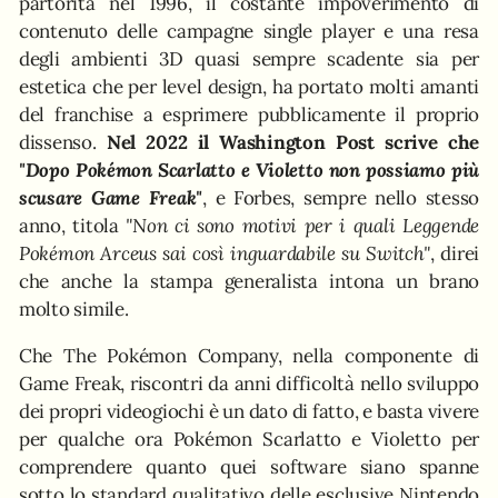
partorita nel 1996, il costante impoverimento di
contenuto delle campagne single player e una resa
degli ambienti 3D quasi sempre scadente sia per
estetica che per level design, ha portato molti amanti
del franchise a esprimere pubblicamente il proprio
dissenso.
Nel 2022 il Washington Post scrive che
"Dopo Pokémon Scarlatto e Violetto non possiamo più
scusare Game Freak"
, e Forbes, sempre nello stesso
anno, titola
"Non ci sono motivi per i quali Leggende
Pokémon Arceus sai così inguardabile su Switch"
, direi
che anche la stampa generalista intona un brano
molto simile.
Che The Pokémon Company, nella componente di
Game Freak, riscontri da anni difficoltà nello sviluppo
dei propri videogiochi è un dato di fatto, e basta vivere
per qualche ora Pokémon Scarlatto e Violetto per
comprendere quanto quei software siano spanne
sotto lo standard qualitativo delle esclusive Nintendo