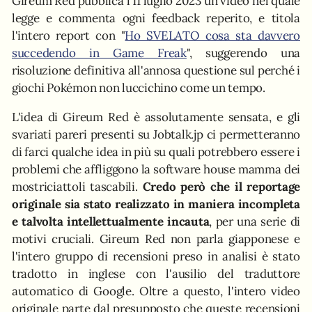
Gireum Red pubblica l'11 luglio 2023 un video nel quale
legge e commenta ogni feedback reperito, e titola
l'intero report con "
Ho SVELATO cosa sta davvero
succedendo in Game Freak
", suggerendo una
risoluzione definitiva all'annosa questione sul perché i
giochi Pokémon non luccichino come un tempo.
L'idea di Gireum Red è assolutamente sensata, e gli
svariati pareri presenti su Jobtalk.jp ci permetteranno
di farci qualche idea in più su quali potrebbero essere i
problemi che affliggono la software house mamma dei
mostriciattoli tascabili.
Credo però che il reportage
originale sia stato realizzato in maniera incompleta
e talvolta intellettualmente incauta
, per una serie di
motivi cruciali. Gireum Red non parla giapponese e
l'intero gruppo di recensioni preso in analisi è stato
tradotto in inglese con l'ausilio del traduttore
automatico di Google. Oltre a questo, l'intero video
originale parte dal presupposto che queste recensioni