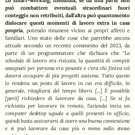
Lo smart-working, insomma, se da una parte non
può combattere eventuali straordinari fuori
conteggio non retribuiti, dall'altra può quantomento
dislocare questi momenti di lavoro extra in casa
propria
, potendo rimanere vicino ai propri affetti e
familiari. Uno stato delle cose che parrebbe ancora
attuale secondo un recente commento del 2023, da
parte di un programmatore che dichiara che "
La
schedule di lavoro era risicata, la quantità di compiti
assegnati per persona era pesante e c'era chi finiva col
doversi occupare di più progetti assieme. Tutto questo
lo rendeva un posto di lavoro in cui era difficile, in
generale, ritagliarsi del tempo libero. [...] È possibile
[però] richiedere di lavorare da casa. [...] Se si fa
richiesta per lavorare in remoto, l'azienda invia un
computer desktop uguale a quelli presenti in ufficio,
quindi basta assicurarsi di avere una buona connessione
e si può lavorare da casa più o meno nello stesso