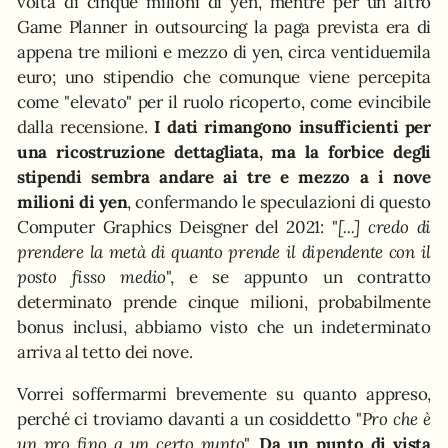
volta di cinque milioni di yen, mentre per un altro
Game Planner in outsourcing la paga prevista era di
appena tre milioni e mezzo di yen, circa ventiduemila
euro; uno stipendio che comunque viene percepita
come "elevato" per il ruolo ricoperto, come evincibile
dalla recensione.
I dati rimangono insufficienti per
una ricostruzione dettagliata, ma la forbice degli
stipendi sembra andare ai tre e mezzo a i nove
milioni di yen
, confermando le speculazioni di questo
Computer Graphics Deisgner del 2021: "
[...] credo di
prendere la metà di quanto prende il dipendente con il
posto fisso medio
", e se appunto un contratto
determinato prende cinque milioni, probabilmente
bonus inclusi, abbiamo visto che un indeterminato
arriva al tetto dei nove.
Vorrei soffermarmi brevemente su quanto appreso,
perché ci troviamo davanti a un cosiddetto "
Pro che è
un pro fino a un certo punto
".
Da un punto di vista