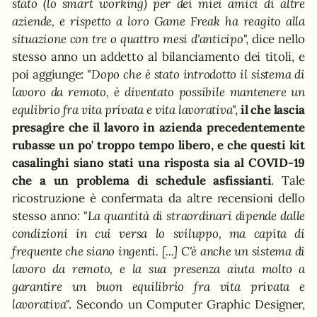
stato (lo smart working) per dei miei amici di altre
aziende, e rispetto a loro Game Freak ha reagito alla
situazione con tre o quattro mesi d'anticipo
", dice nello
stesso anno un addetto al bilanciamento dei titoli, e
poi aggiunge: "
Dopo che è stato introdotto il sistema di
lavoro da remoto, è diventato possibile mantenere un
equlibrio fra vita privata e vita lavorativa
",
il che lascia
presagire che il lavoro in azienda precedentemente
rubasse un po' troppo tempo libero, e che questi kit
casalinghi siano stati una risposta sia al COVID-19
che a un problema di schedule asfissianti
. Tale
ricostruzione è confermata da altre recensioni dello
stesso anno: "
La quantità di straordinari dipende dalle
condizioni in cui versa lo sviluppo, ma capita di
frequente che siano ingenti. [...] C'è anche un sistema di
lavoro da remoto, e la sua presenza aiuta molto a
garantire un buon equilibrio fra vita privata e
lavorativa
". Secondo un Computer Graphic Designer,