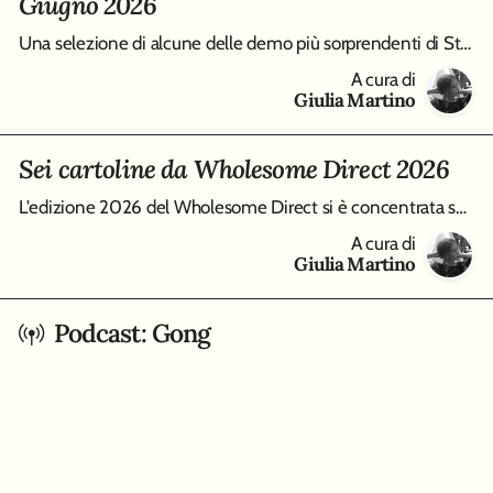
Giugno 2026
Una selezione di alcune delle demo più sorprendenti di Steam Next Fest, edizione Giugno 2026, da Virtue and a Sledgehammer a Burn-9
A cura di
Giulia Martino
Sei cartoline da Wholesome Direct 2026
L'edizione 2026 del Wholesome Direct si è concentrata su molti modi differenti di intendere i cozy game, qui raccolti in un piccolo best of di sei tracce
A cura di
Giulia Martino
Podcast: Gong