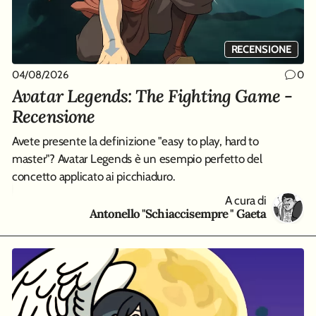
RECENSIONE
04/08/2026
01
0
0
Avatar Legends: The Fighting Game -
D
Recensione
Qu
co
Avete presente la definizione "easy to play, hard to
master"? Avatar Legends è un esempio perfetto del
concetto applicato ai picchiaduro.
A cura di
Antonello "Schiaccisempre " Gaeta