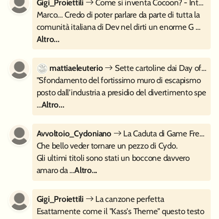
Gigi_Proiettili
Come si inventa Cocoon? - Intervista a Geometric Interactive
Marco... Credo di poter parlare da parte di tutta la
comunità italiana di Dev nel dirti un enorme G …
Altro...
mattiaeleuterio
Sette cartoline dai Day of the Devs 2023
"Sfondamento del fortissimo muro di escapismo
posto dall’industria a presidio del divertimento spe
…
Altro...
Avvoltoio_Cydoniano
La Caduta di Game Freak
Che bello veder tornare un pezzo di Cydo.
Gli ultimi titoli sono stati un boccone davvero
amaro da …
Altro...
Gigi_Proiettili
La canzone perfetta
Esattamente come il "Kass's Theme" questo testo