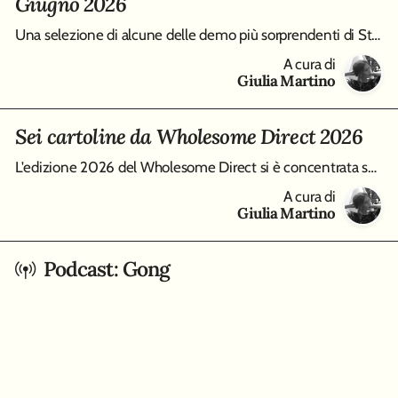
Giugno 2026
Una selezione di alcune delle demo più sorprendenti di Steam Next Fest, edizione Giugno 2026, da Virtue and a Sledgehammer a Burn-9
A cura di
Giulia Martino
Sei cartoline da Wholesome Direct 2026
L'edizione 2026 del Wholesome Direct si è concentrata su molti modi differenti di intendere i cozy game, qui raccolti in un piccolo best of di sei tracce
A cura di
Giulia Martino
Podcast: Gong