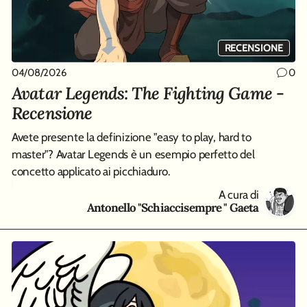
RECENSIONE
04/08/2026
01
0
0
Avatar Legends: The Fighting Game -
D
Recensione
Qu
co
Avete presente la definizione "easy to play, hard to
master"? Avatar Legends è un esempio perfetto del
concetto applicato ai picchiaduro.
A cura di
Antonello "Schiaccisempre " Gaeta