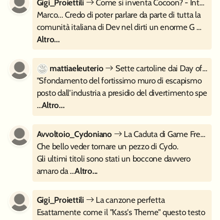
Gigi_Proiettili
Come si inventa Cocoon? - Intervista a Geometric Interactive
Marco... Credo di poter parlare da parte di tutta la
comunità italiana di Dev nel dirti un enorme G …
Altro...
mattiaeleuterio
Sette cartoline dai Day of the Devs 2023
"Sfondamento del fortissimo muro di escapismo
posto dall’industria a presidio del divertimento spe
…
Altro...
Avvoltoio_Cydoniano
La Caduta di Game Freak
Che bello veder tornare un pezzo di Cydo.
Gli ultimi titoli sono stati un boccone davvero
amaro da …
Altro...
Gigi_Proiettili
La canzone perfetta
Esattamente come il "Kass's Theme" questo testo