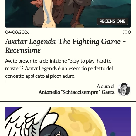
RECENSIONE
04/08/2026
01
0
0
Avatar Legends: The Fighting Game -
D
Recensione
Qu
co
Avete presente la definizione "easy to play, hard to
master"? Avatar Legends è un esempio perfetto del
concetto applicato ai picchiaduro.
A cura di
Antonello "Schiaccisempre " Gaeta