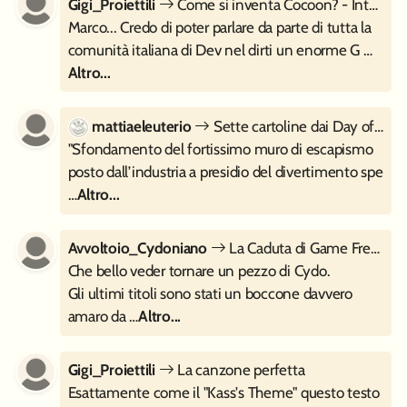
Gigi_Proiettili
Come si inventa Cocoon? - Intervista a Geometric Interactive
Marco... Credo di poter parlare da parte di tutta la
comunità italiana di Dev nel dirti un enorme G …
Altro...
mattiaeleuterio
Sette cartoline dai Day of the Devs 2023
"Sfondamento del fortissimo muro di escapismo
posto dall’industria a presidio del divertimento spe
…
Altro...
Avvoltoio_Cydoniano
La Caduta di Game Freak
Che bello veder tornare un pezzo di Cydo.
Gli ultimi titoli sono stati un boccone davvero
amaro da …
Altro...
Gigi_Proiettili
La canzone perfetta
Esattamente come il "Kass's Theme" questo testo