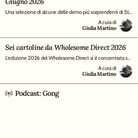
Giugno 2026
Una selezione di alcune delle demo più sorprendenti di Steam Next Fest, edizione Giugno 2026, da Virtue and a Sledgehammer a Burn-9
A cura di
Giulia Martino
Sei cartoline da Wholesome Direct 2026
L'edizione 2026 del Wholesome Direct si è concentrata su molti modi differenti di intendere i cozy game, qui raccolti in un piccolo best of di sei tracce
A cura di
Giulia Martino
Podcast: Gong