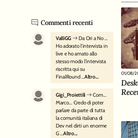
Commenti recenti
ValliGG
Da Ori a No Rest for the Wicked - Intervista a Moon Studios
Ho adorato l'intervista in
live e ho amato allo
stesso modo l'intervista
riscritta qui su
01/08/2
FinalRound …
Altro...
Desk
Rece
Gigi_Proiettili
Come si inventa Cocoon? - Intervista a Geometric Interactive
Marco... Credo di poter
parlare da parte di tutta
la comunità italiana di
Dev nel dirti un enorme
G …
Altro...