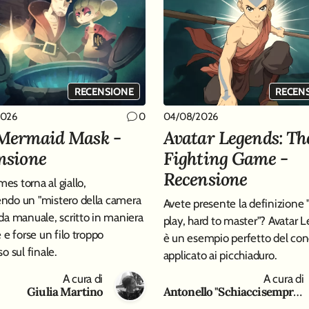
RECENSIONE
RECEN
2026
04/08/2026
0
Mermaid Mask -
Avatar Legends: Th
nsione
Fighting Game -
Recensione
es torna al giallo,
ndo un "mistero della camera
Avete presente la definizione 
 da manuale, scritto in maniera
play, hard to master"? Avatar 
e e forse un filo troppo
è un esempio perfetto del con
so sul finale.
applicato ai picchiaduro.
A cura di
A cura di
Giulia Martino
Antonello "Schiaccisempre " Gaeta