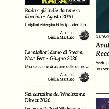
ATTUALITÀ
Radar: gli indie da tenere
d'occhio - Agosto 2026
I migliori videogiochi indipendenti in uscita ad agosto 2026, da Big Walk a Entropy
RECENSIONE
A cura di
04/08/
Giulia Martino
0
 Mask - Recensione
Avat
Rec
Le migliori demo di Steam
lo, imbastendo un "mistero della camera chiusa" da
Next Fest - Giugno 2026
ra brillante e forse un filo troppo frettoloso sul finale.
Avete p
Una selezione di alcune delle demo più sorprendenti di Steam Next Fest, edizione Giugno 2026, da Virtue and a Sledgehammer a Burn-9
A cura di
un esem
Giulia Martino
A cura di
Giulia Martino
Sei cartoline da Wholesome
Direct 2026
L'edizione 2026 del Wholesome Direct si è concentrata su molti modi differenti di intendere i cozy game, qui raccolti in un piccolo best of di sei tracce