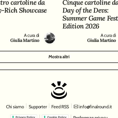
tro cartoline da
Cinque cartoline da
y-Rich Showcase
Day of the Devs:
Summer Game Fes
Edition 2026
A cura di
A cura di
Giulia Martino
Giulia Martino
Mostra altri
Chi siamo
Supporter
Feed RSS
info@finalround.it
Preferenze privacy
Privacy Policy
Cookie Policy