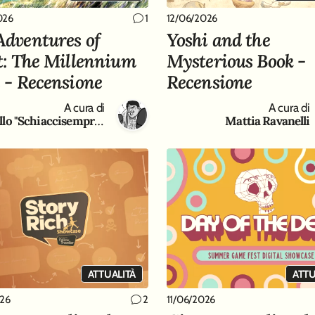
026
12/06/2026
1
Adventures of
Yoshi and the
ot: The Millennium
Mysterious Book -
s - Recensione
Recensione
A cura di
A cura di
Antonello "Schiaccisempre " Gaeta
Mattia Ravanelli
ATTUALITÀ
ATTU
026
11/06/2026
2