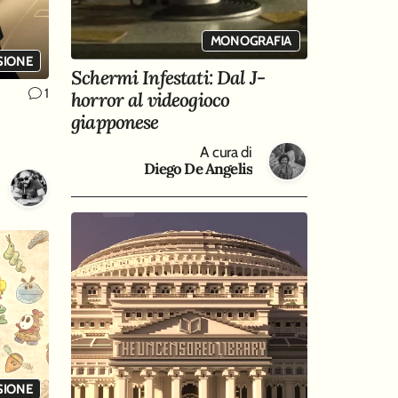
MONOGRAFIA
SIONE
Schermi Infestati: Dal J-
1
horror al videogioco
giapponese
A cura di
Diego De Angelis
SIONE