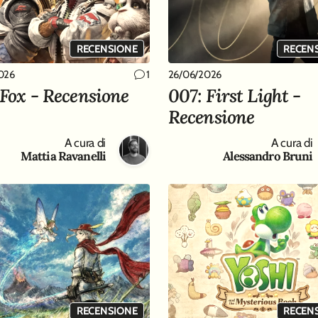
RECENSIONE
RECEN
026
26/06/2026
1
 Fox - Recensione
007: First Light -
Recensione
A cura di
A cura di
Mattia Ravanelli
Alessandro Bruni
RECENSIONE
RECEN