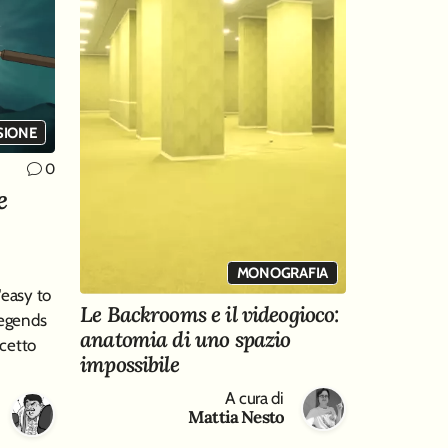
SIONE
0
e
MONOGRAFIA
"easy to
Le Backrooms e il videogioco:
Legends
anatomia di uno spazio
cetto
impossibile
A cura di
Mattia Nesto