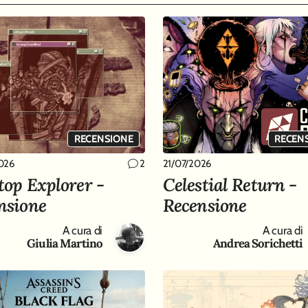
RECENSIONE
RECEN
026
21/07/2026
2
top Explorer -
Celestial Return -
nsione
Recensione
A cura di
A cura di
Giulia Martino
Andrea Sorichetti