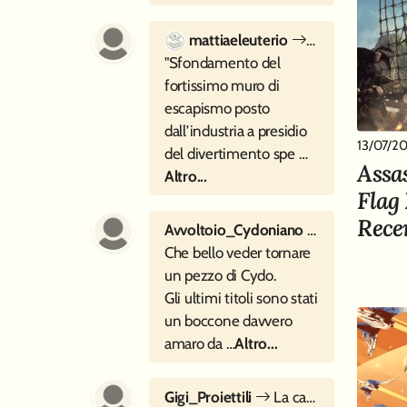
mattiaeleuterio
Sette cartoline
"Sfondamento del
fortissimo muro di
escapismo posto
dall’industria a presidio
13/07/2
del divertimento spe …
Assa
Altro...
Flag
Rece
Avvoltoio_Cydoniano
La Caduta di
Che bello veder tornare
un pezzo di Cydo.
Gli ultimi titoli sono stati
un boccone davvero
amaro da …
Altro...
Gigi_Proiettili
La canzone perfetta