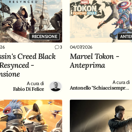
 dai Day of the Devs 2023
RECENSIONE
ANTE
026
04/07/2026
3
ssin's Creed Black
Marvel Tokon -
 Resynced -
Anteprima
nsione
 Game Freak
A cura di
A cura di
Antonello "Schiaccisempre " Gaeta
Fabio Di Felice