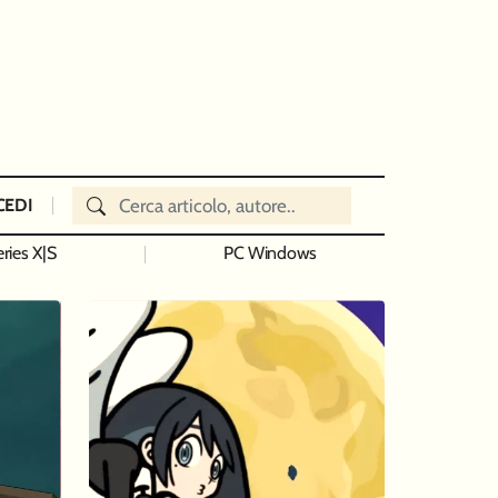
CEDI
ries X|S
PC Windows