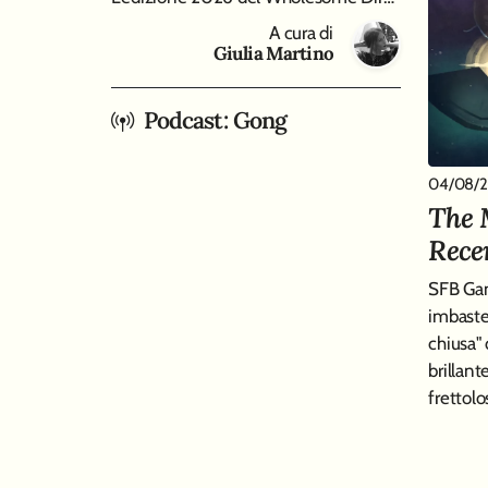
A cura di
Giulia Martino
Podcast: Gong
04/08/
The 
Rece
SFB Gam
imbaste
chiusa"
brillant
frettolo