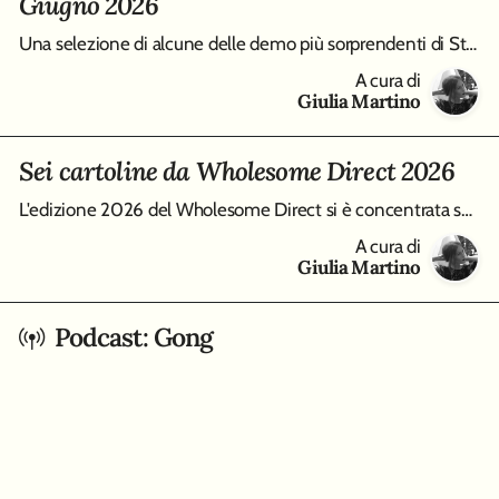
Giugno 2026
Una selezione di alcune delle demo più sorprendenti di Steam Next Fest, edizione Giugno 2026, da Virtue and a Sledgehammer a Burn-9
A cura di
Giulia Martino
Sei cartoline da Wholesome Direct 2026
L'edizione 2026 del Wholesome Direct si è concentrata su molti modi differenti di intendere i cozy game, qui raccolti in un piccolo best of di sei tracce
A cura di
Giulia Martino
Podcast: Gong