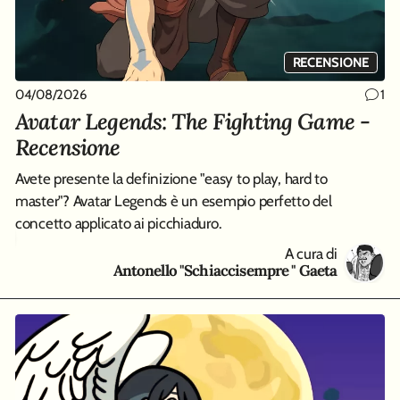
RECENSIONE
04/08/2026
01
1
1
Avatar Legends: The Fighting Game -
D
Recensione
Qu
co
Avete presente la definizione "easy to play, hard to
master"? Avatar Legends è un esempio perfetto del
concetto applicato ai picchiaduro.
A cura di
Antonello "Schiaccisempre " Gaeta