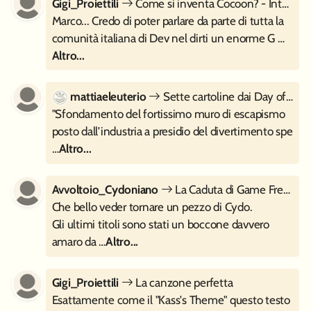
Gigi_Proiettili
Come si inventa Cocoon? - Intervista a Geometric Interactive
Marco... Credo di poter parlare da parte di tutta la
comunità italiana di Dev nel dirti un enorme G …
Altro...
mattiaeleuterio
Sette cartoline dai Day of the Devs 2023
"Sfondamento del fortissimo muro di escapismo
posto dall’industria a presidio del divertimento spe
…
Altro...
Avvoltoio_Cydoniano
La Caduta di Game Freak
Che bello veder tornare un pezzo di Cydo.
Gli ultimi titoli sono stati un boccone davvero
amaro da …
Altro...
Gigi_Proiettili
La canzone perfetta
Esattamente come il "Kass's Theme" questo testo