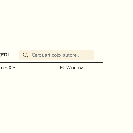
CEDI
ries X|S
PC Windows