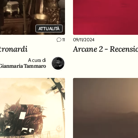
ATTUALITÀ
09/11/2024
11
tronardi
Arcane 2 - Recensi
A cura di
Gianmaria Tammaro