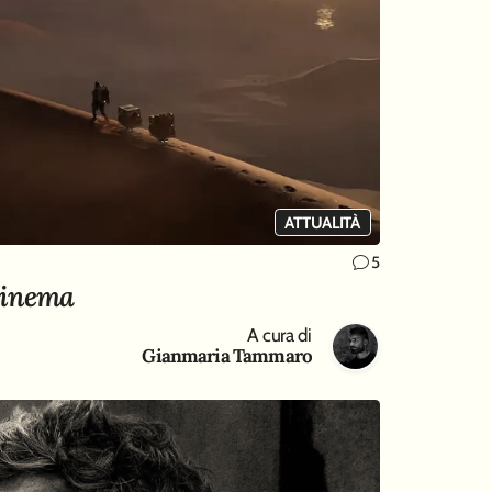
ATTUALITÀ
5
Cinema
A cura di
Gianmaria Tammaro