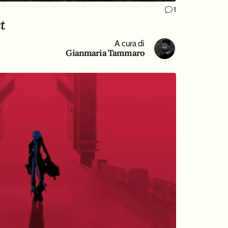
1
t
A cura di
Gianmaria Tammaro