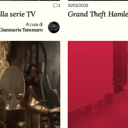
21/02/2025
2
lla serie TV
Grand Theft Hamle
A cura di
Gianmaria Tammaro