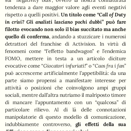
sul “negativity bias”, ovvero la nostra connaturata
tendenza a dare maggior valore agli eventi negativi
rispetto a quelli positivi.
Un titolo come “
Call of Duty
in crisi? Gli analisti lasciano pochi dubbi
” può fare
filotto evocando non solo il bias succitato ma anche
quello di conferma
, andando a stuzzicare i numerosi
detrattori del franchise di Activision. In virtù di
fenomeni come “l’effetto bandwagon” e l’endemica
FOMO, mettere in testa a un articolo diciture
evocative come “
Giocatori infuriati!
” o “
Caos fra i fan
”
può accrescerne artificialmente l’appetibilità: da una
parte siamo propensi a manifestare interesse per
attività o posizioni che coinvolgono ampi gruppi
sociali, mentre dall’altra nutriamo il malriposto timore
di mancare l’appuntamento con un “qualcosa” di
particolare rilievo. Al di là delle connotazioni
manipolatorie di questo modello di comunicazione,
indubbiamente controverso,
gli effetti della sua