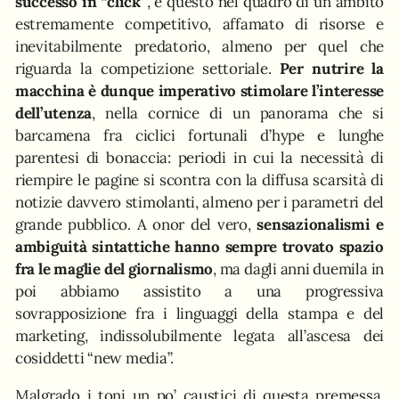
successo in “click”
, e questo nel quadro di un ambito
estremamente competitivo, affamato di risorse e
inevitabilmente predatorio, almeno per quel che
riguarda la competizione settoriale.
Per nutrire la
macchina è dunque imperativo stimolare l’interesse
dell’utenza
, nella cornice di un panorama che si
barcamena fra ciclici fortunali d’hype e lunghe
parentesi di bonaccia: periodi in cui la necessità di
riempire le pagine si scontra con la diffusa scarsità di
notizie davvero stimolanti, almeno per i parametri del
grande pubblico. A onor del vero,
sensazionalismi e
ambiguità sintattiche hanno sempre trovato spazio
fra le maglie del giornalismo
, ma dagli anni duemila in
poi abbiamo assistito a una progressiva
sovrapposizione fra i linguaggi della stampa e del
marketing, indissolubilmente legata all’ascesa dei
cosiddetti “new media”.
Malgrado i toni un po’ caustici di questa premessa,