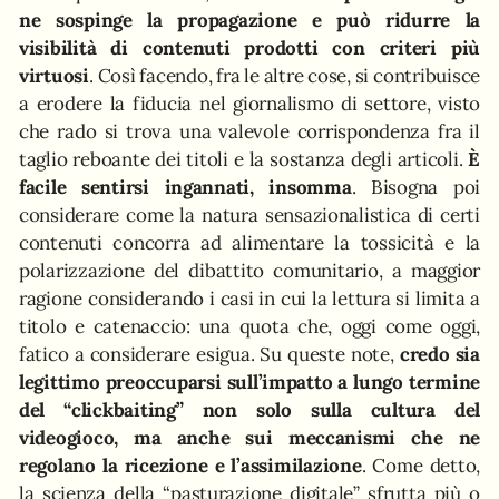
ne sospinge la propagazione e può ridurre la
visibilità di contenuti prodotti con criteri più
virtuosi
. Così facendo, fra le altre cose, si contribuisce
a erodere la fiducia nel giornalismo di settore, visto
che rado si trova una valevole corrispondenza fra il
taglio reboante dei titoli e la sostanza degli articoli.
È
facile sentirsi ingannati, insomma
. Bisogna poi
considerare come la natura sensazionalistica di certi
contenuti concorra ad alimentare la tossicità e la
polarizzazione del dibattito comunitario, a maggior
ragione considerando i casi in cui la lettura si limita a
titolo e catenaccio: una quota che, oggi come oggi,
fatico a considerare esigua. Su queste note,
credo sia
legittimo preoccuparsi sull’impatto a lungo termine
del “clickbaiting” non solo sulla cultura del
videogioco, ma anche sui meccanismi che ne
regolano la ricezione e l’assimilazione
. Come detto,
la scienza della “pasturazione digitale” sfrutta più o