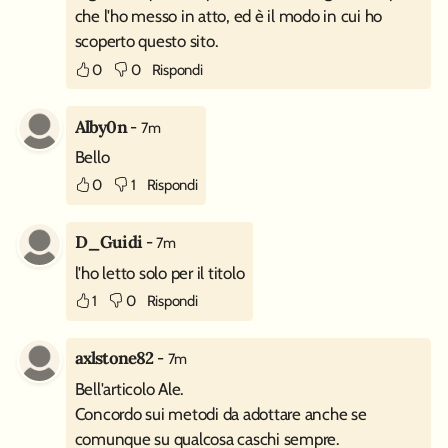
che l'ho messo in atto, ed è il modo in cui ho
scoperto questo sito.
0
0
Rispondi
Alby0n
-
7m
Bello
0
1
Rispondi
D_Guidi
-
7m
l'ho letto solo per il titolo
1
0
Rispondi
axlstone82
-
7m
Bell'articolo Ale.
Concordo sui metodi da adottare anche se
comunque su qualcosa caschi sempre.