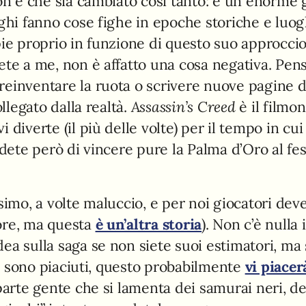
on è che sia cambiato così tanto: è un enorme 
ighi fanno cose fighe in epoche storiche e luog
pie proprio in funzione di questo suo approcci
ete a me, non è affatto una cosa negativa. Pen
einventare la ruota o scrivere nuove pagine d
ollegato dalla realtà.
Assassin’s Creed
è il filmo
diverte (il più delle volte) per il tempo in cui
edete però di vincere pure la Palma d’Oro al fes
simo, a volte maluccio, e per noi giocatori dev
ore, ma questa
è un’altra storia
). Non c’è nulla 
dea sulla saga se non siete suoi estimatori, ma
 vi sono piaciuti, questo probabilmente
vi piacer
parte gente che si lamenta dei samurai neri, de