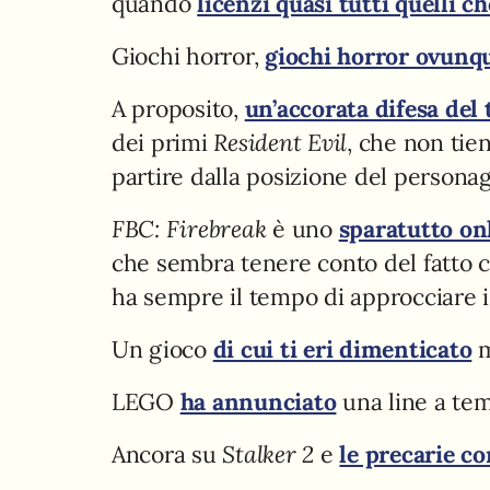
quando
licenzi quasi tutti quelli c
Giochi horror,
giochi horror ovunq
A proposito,
un’accorata difesa del
dei primi
Resident Evil
, che non tie
partire dalla posizione del persona
FBC: Firebreak
è uno
sparatutto on
che sembra tenere conto del fatto c
ha sempre il tempo di approcciare 
Un gioco
di cui ti eri dimenticato
LEGO
ha annunciato
una line a te
Ancora su
Stalker 2
e
le precarie co