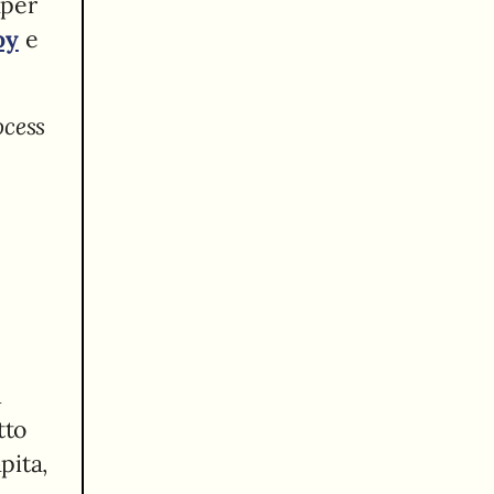
aper
oy
e
ocess
n
tto
pita,