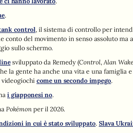
he ci hanno lavorato
.
ue
.
 tank control
, il sistema di controllo per intend
ne conto del movimento in senso assoluto ma 
ggio sullo schermo.
line
sviluppato da Remedy (
Control
,
Alan Wak
he la gente ha anche una vita e una famiglia 
i videogiochi
come un secondo impego
.
ma
i giapponesi no
.
ma
Pokémon
per il 2026.
ndizioni in cui è stato sviluppato
.
Slava Ukrai