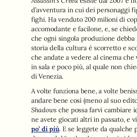
Assassin’s Creed
esiste dal 2007 e n
d’avventura in cui dei personaggi f
fighi. Ha venduto 200 milioni di co
accomodante e facilone, e, se chied
che ogni singola produzione debba r
storia della cultura è scorretto e sc
che andate a vedere al cinema che vi 
in sala e poco più, al quale non chi
di Venezia.
A volte funziona bene, a volte benis
andare bene così (meno al suo edit
Shadows
che possa farvi cambiare i
ne avete giocati altri in passato, e
po’ di più
. E se leggete da qualche 