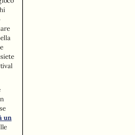
gioco
hi
o
sare
ella
ne
 siete
tival
e
in
 se
à un
lle