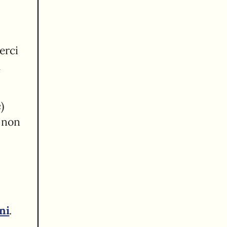
erci
a
e
)
e non
ni
.