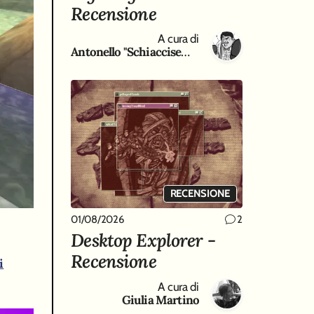
Recensione
A cura di
Antonello "Schiaccisempre " Gaeta
RECENSIONE
01/08/2026
2
Desktop Explorer -
Recensione
i
A cura di
Giulia Martino