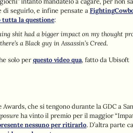
giochi” intanto mandatelo a cagare, per non s
 di seguirlo, e infine pensate a
FightingCowb
 tutta la questione
:
ning shit had a bigger impact on my thought pr
there’s a Black guy in Assassin’s Creed.
he solo per
questo video qua
, fatto da Ubisoft
e Awards, che si tengono durante la GDC a Sa
xposure
ha vinto il premio per il maggior “Impa
presente nessuno per ritirarlo
. D’altra parte ca