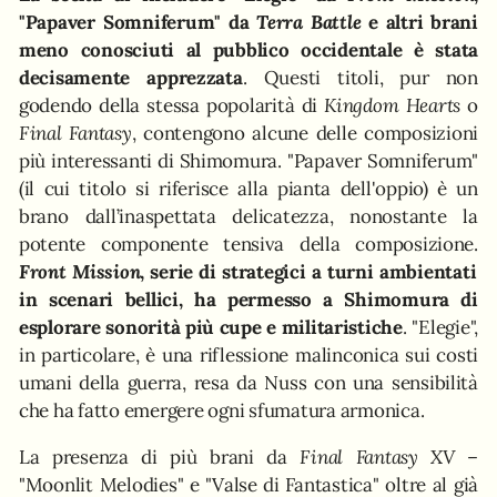
"Papaver Somniferum" da
Terra Battle
e altri brani
meno conosciuti al pubblico occidentale è stata
decisamente apprezzata
. Questi titoli, pur non
godendo della stessa popolarità di
Kingdom Hearts
o
Final Fantasy
, contengono alcune delle composizioni
più interessanti di Shimomura. "Papaver Somniferum"
(il cui titolo si riferisce alla pianta dell'oppio) è un
brano dall’inaspettata delicatezza, nonostante la
potente componente tensiva della composizione.
Front Mission
, serie di strategici a turni ambientati
in scenari bellici, ha permesso a Shimomura di
esplorare sonorità più cupe e militaristiche
. "Elegie",
in particolare, è una riflessione malinconica sui costi
umani della guerra, resa da Nuss con una sensibilità
che ha fatto emergere ogni sfumatura armonica.
La presenza di più brani da
Final Fantasy XV
–
"Moonlit Melodies" e "Valse di Fantastica" oltre al già