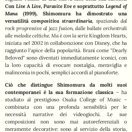
Con
Live A Live
,
Parasite Eve
e soprattutto
Legend of
Mana
(1999), Shimomura ha dimostrato una
versatilità co
mpositiva straordinaria
, spaziando dal
rock progressive al jazz fusion, dalle ballate orchestrali
alle melodie celtiche. Ma è con la serie
Kingdom Hearts,
iniziata nel 2002 in collaborazione con Disney, che ha
raggiunto l'apice della popolarità. Brani come "Dearly
Beloved" sono diventati immediatamente iconici, con
la loro capacità di evocare nostalgia, meraviglia e
malinconia in pochi, semplici accordi al pianoforte.
Ciò che distingue Shimomura da molti suoi
contemporanei è la sua formazione classica
– ha
studiato al prestigioso Osaka College of Music –
combinata con una profonda sensibilità per le
necessità narrative dei videogiochi. Le sue
composizioni non sono mai autoreferenziali o
meramente decorative: sono al servizio della storia,