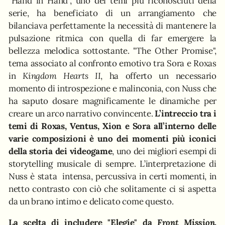
"Hand in Hand", uno dei temi più riconosciuti della
serie, ha beneficiato di un arrangiamento che
bilanciava perfettamente la necessità di mantenere la
pulsazione ritmica con quella di far emergere la
bellezza melodica sottostante. "The Other Promise",
tema associato al confronto emotivo tra Sora e Roxas
in
Kingdom Hearts II
, ha offerto un necessario
momento di introspezione e malinconia, con Nuss che
ha saputo dosare magnificamente le dinamiche per
creare un arco narrativo convincente.
L’intreccio tra i
temi di Roxas, Ventus, Xion e Sora all’interno delle
varie composizioni è uno dei momenti più iconici
della storia dei videogame
, uno dei migliori esempi di
storytelling musicale di sempre. L’interpretazione di
Nuss è stata intensa, percussiva in certi momenti, in
netto contrasto con ciò che solitamente ci si aspetta
da un brano intimo e delicato come questo.
La scelta di includere "Elegie" da
Front Mission
,