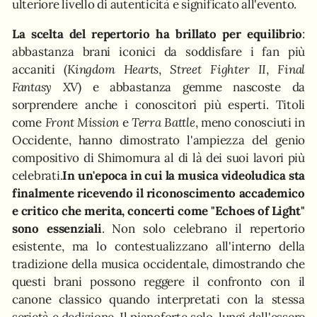
ulteriore livello di autenticità e significato all'evento.
La scelta del repertorio ha brillato per equilibrio
:
abbastanza brani iconici da soddisfare i fan più
accaniti (
Kingdom Hearts
,
Street Fighter II
,
Final
Fantasy XV
) e abbastanza gemme nascoste da
sorprendere anche i conoscitori più esperti. Titoli
come
Front Mission
e
Terra Battle
, meno conosciuti in
Occidente, hanno dimostrato l'ampiezza del genio
compositivo di Shimomura al di là dei suoi lavori più
celebrati.
In un'epoca in cui la musica videoludica sta
finalmente ricevendo il riconoscimento accademico
e critico che merita, concerti come "Echoes of Light"
sono essenziali
. Non solo celebrano il repertorio
esistente, ma lo contestualizzano all'interno della
tradizione della musica occidentale, dimostrando che
questi brani possono reggere il confronto con il
canone classico quando interpretati con la stessa
serietà e dedizione. Il pianoforte solo, lungi dall'essere