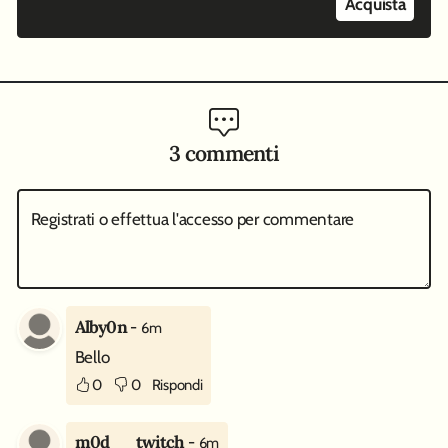
Acquista
3 commenti
Registrati o effettua l'accesso per commentare
Alby0n
-
6m
Bello
0
0
Rispondi
m0d__twitch
-
6m