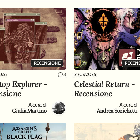
RECENSIONE
RECEN
026
21/07/2026
3
top Explorer -
Celestial Return -
nsione
Recensione
A cura di
A cura di
Giulia Martino
Andrea Sorichetti