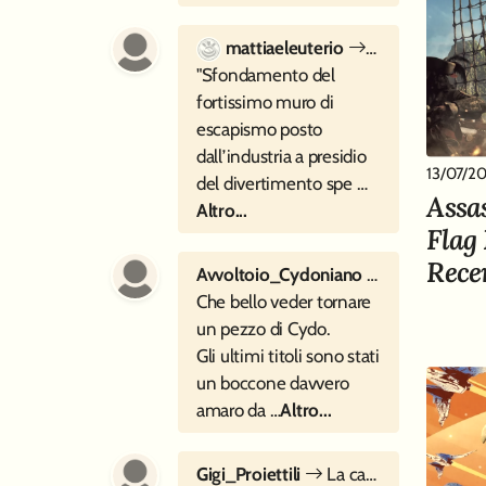
mattiaeleuterio
Sette cartoline
"Sfondamento del
fortissimo muro di
escapismo posto
dall’industria a presidio
13/07/2
del divertimento spe …
Assa
Altro...
Flag
Rece
Avvoltoio_Cydoniano
La Caduta di
Che bello veder tornare
un pezzo di Cydo.
Gli ultimi titoli sono stati
un boccone davvero
amaro da …
Altro...
Gigi_Proiettili
La canzone perfetta