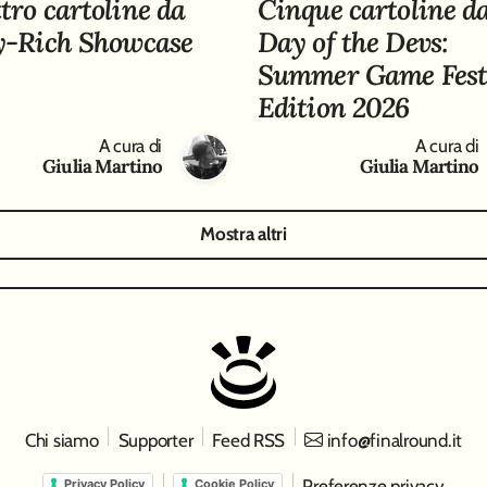
tro cartoline da
Cinque cartoline da
y-Rich Showcase
Day of the Devs:
Summer Game Fes
Edition 2026
A cura di
A cura di
Giulia Martino
Giulia Martino
Mostra altri
Chi siamo
Supporter
Feed RSS
info@finalround.it
Preferenze privacy
Privacy Policy
Cookie Policy