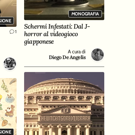
MONOGRAFIA
SIONE
Schermi Infestati: Dal J-
1
horror al videogioco
giapponese
A cura di
Diego De Angelis
SIONE