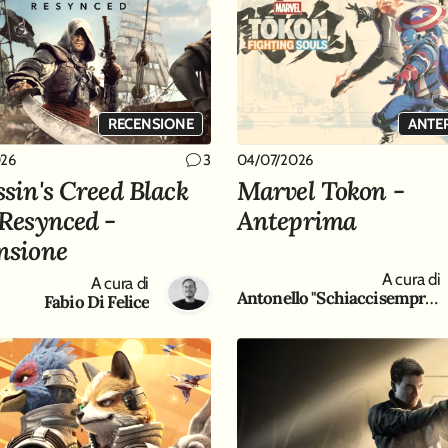
 dai Day of the Devs 2023
RECENSIONE
ANTE
026
04/07/2026
3
ssin's Creed Black
Marvel Tokon -
 Resynced -
Anteprima
nsione
 Game Freak
A cura di
A cura di
Antonello "Schiaccisempre " Gaeta
Fabio Di Felice