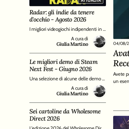
ATTUALITÀ
Radar: gli indie da tenere
d'occhio - Agosto 2026
I migliori videogiochi indipendenti in uscita ad agosto 2026, da Big Walk a Entropy
RECENSIONE
A cura di
04/08/
Giulia Martino
1
 Mask - Recensione
Avat
Rec
Le migliori demo di Steam
lo, imbastendo un "mistero della camera chiusa" da
Next Fest - Giugno 2026
ra brillante e forse un filo troppo frettoloso sul finale.
Avete p
Una selezione di alcune delle demo più sorprendenti di Steam Next Fest, edizione Giugno 2026, da Virtue and a Sledgehammer a Burn-9
A cura di
un esem
Giulia Martino
A cura di
Giulia Martino
Sei cartoline da Wholesome
Direct 2026
L'edizione 2026 del Wholesome Direct si è concentrata su molti modi differenti di intendere i cozy game, qui raccolti in un piccolo best of di sei tracce