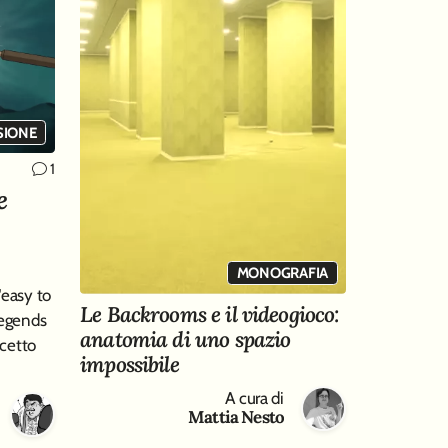
SIONE
1
e
MONOGRAFIA
"easy to
Le Backrooms e il videogioco:
Legends
anatomia di uno spazio
cetto
impossibile
A cura di
Mattia Nesto