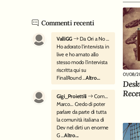
Commenti recenti
ValliGG
Da Ori a No Rest for the Wicked - Intervista a Moon Studios
Ho adorato l'intervista in
live e ho amato allo
stesso modo l'intervista
riscritta qui su
01/08/2
FinalRound …
Altro...
Desk
Rece
Gigi_Proiettili
Come si inventa Cocoon? - Intervista a Geometric Interactive
Marco... Credo di poter
parlare da parte di tutta
la comunità italiana di
Dev nel dirti un enorme
G …
Altro...