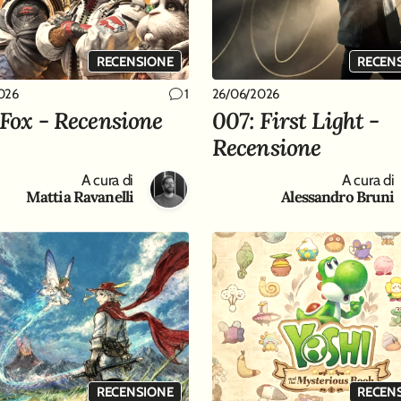
RECENSIONE
RECEN
026
26/06/2026
1
 Fox - Recensione
007: First Light -
Recensione
A cura di
A cura di
Mattia Ravanelli
Alessandro Bruni
RECENSIONE
RECEN