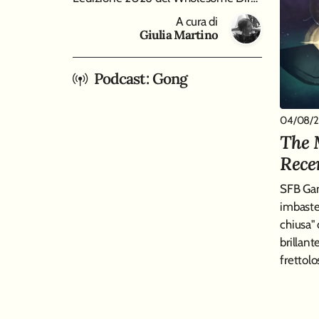
A cura di
Giulia Martino
Podcast: Gong
04/08/
The 
Rece
SFB Gam
imbaste
chiusa"
brillant
frettolo