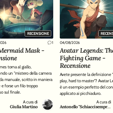
RECENSIONE
RECEN
2026
04/08/2026
1
Mermaid Mask -
Avatar Legends: Th
nsione
Fighting Game -
Recensione
es torna al giallo,
ndo un "mistero della camera
Avete presente la definizione 
 da manuale, scritto in maniera
play, hard to master"? Avatar 
e e forse un filo troppo
è un esempio perfetto del con
so sul finale.
applicato ai picchiaduro.
A cura di
A cura di
Giulia Martino
Antonello "Schiaccisempre " Gaeta