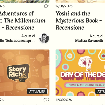
026
12/06/2026
1
Adventures of
Yoshi and the
ot: The Millennium
Mysterious Book -
s - Recensione
Recensione
A cura di
A cura di
Antonello "Schiaccisempre " Gaeta
Mattia Ravanelli
ATTUALITÀ
ATTU
026
11/06/2026
2