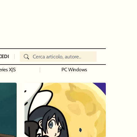
CEDI
ries X|S
PC Windows