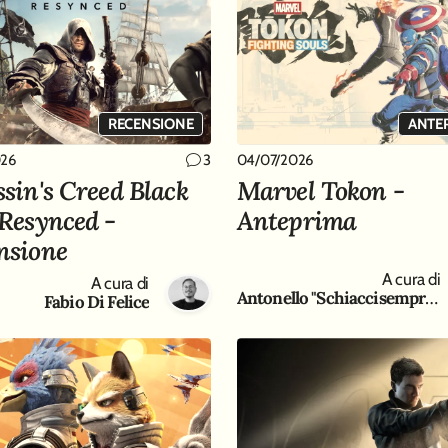
 dai Day of the Devs 2023
RECENSIONE
ANTE
026
04/07/2026
3
ssin's Creed Black
Marvel Tokon -
 Resynced -
Anteprima
nsione
 Game Freak
A cura di
A cura di
Antonello "Schiaccisempre " Gaeta
Fabio Di Felice