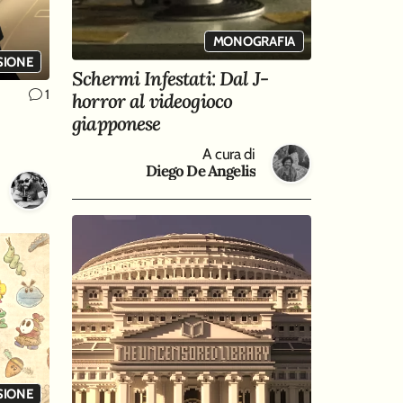
MONOGRAFIA
SIONE
Schermi Infestati: Dal J-
1
horror al videogioco
giapponese
A cura di
Diego De Angelis
SIONE