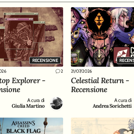
RECENSIONE
RECEN
026
21/07/2026
2
top Explorer -
Celestial Return -
nsione
Recensione
A cura di
A cura di
Giulia Martino
Andrea Sorichetti