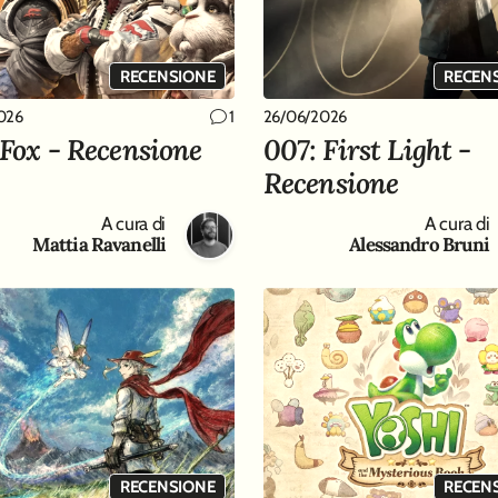
RECENSIONE
RECEN
026
26/06/2026
1
 Fox - Recensione
007: First Light -
Recensione
A cura di
A cura di
Mattia Ravanelli
Alessandro Bruni
RECENSIONE
RECEN