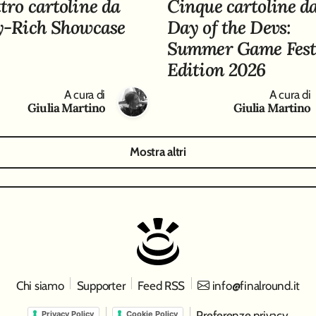
tro cartoline da
Cinque cartoline da
y-Rich Showcase
Day of the Devs:
Summer Game Fes
Edition 2026
A cura di
A cura di
Giulia Martino
Giulia Martino
Mostra altri
Chi siamo
Supporter
Feed RSS
info@finalround.it
Preferenze privacy
Privacy Policy
Cookie Policy