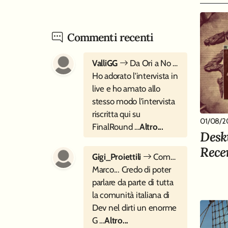
Commenti recenti
ValliGG
Da Ori a No Rest for the Wicked - Intervista a Moon Studios
Ho adorato l'intervista in
live e ho amato allo
stesso modo l'intervista
riscritta qui su
01/08/2
FinalRound …
Altro...
Desk
Rece
Gigi_Proiettili
Come si inventa Cocoon? - Intervista a Geometric Interactive
Marco... Credo di poter
parlare da parte di tutta
la comunità italiana di
Dev nel dirti un enorme
G …
Altro...