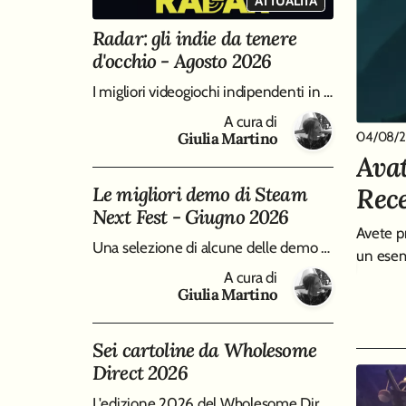
ATTUALITÀ
Radar: gli indie da tenere
d'occhio - Agosto 2026
I migliori videogiochi indipendenti in uscita ad agosto 2026, da Big Walk a Entropy
RECENSIONE
A cura di
04/08/
Giulia Martino
0
 Mask - Recensione
Avat
Rec
Le migliori demo di Steam
lo, imbastendo un "mistero della camera chiusa" da
Next Fest - Giugno 2026
ra brillante e forse un filo troppo frettoloso sul finale.
Avete p
Una selezione di alcune delle demo più sorprendenti di Steam Next Fest, edizione Giugno 2026, da Virtue and a Sledgehammer a Burn-9
A cura di
un esem
Giulia Martino
A cura di
Giulia Martino
Sei cartoline da Wholesome
Direct 2026
L'edizione 2026 del Wholesome Direct si è concentrata su molti modi differenti di intendere i cozy game, qui raccolti in un piccolo best of di sei tracce