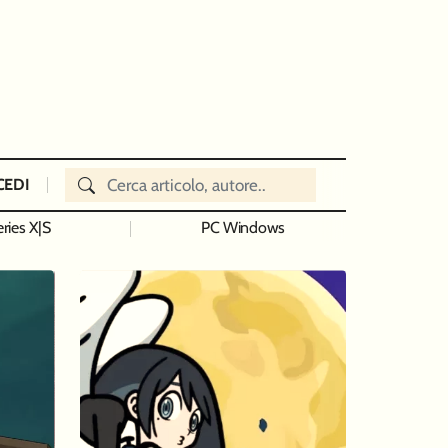
CEDI
ries X|S
PC Windows