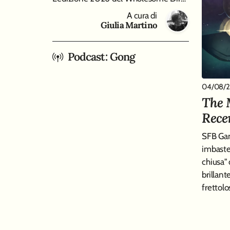
A cura di
Giulia Martino
Podcast: Gong
04/08/
The 
Rece
SFB Gam
imbaste
chiusa"
brillant
frettolo