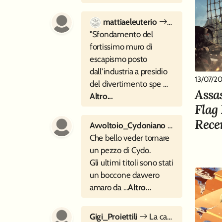
mattiaeleuterio
Sette cartoline
"Sfondamento del
fortissimo muro di
escapismo posto
dall’industria a presidio
13/07/2
del divertimento spe …
Assa
Altro...
Flag
Rece
Avvoltoio_Cydoniano
La Caduta di
Che bello veder tornare
un pezzo di Cydo.
Gli ultimi titoli sono stati
un boccone davvero
amaro da …
Altro...
Gigi_Proiettili
La canzone perfetta