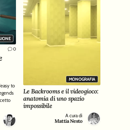
SIONE
0
e
MONOGRAFIA
"easy to
Le Backrooms e il videogioco:
Legends
anatomia di uno spazio
cetto
impossibile
A cura di
Mattia Nesto