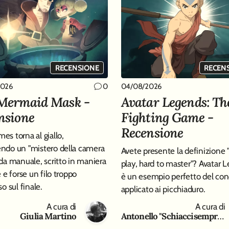
RECENSIONE
RECEN
2026
04/08/2026
0
Mermaid Mask -
Avatar Legends: Th
nsione
Fighting Game -
Recensione
es torna al giallo,
ndo un "mistero della camera
Avete presente la definizione 
 da manuale, scritto in maniera
play, hard to master"? Avatar 
e e forse un filo troppo
è un esempio perfetto del con
so sul finale.
applicato ai picchiaduro.
A cura di
A cura di
Giulia Martino
Antonello "Schiaccisempre " Gaeta