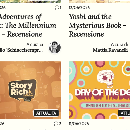
026
12/06/2026
1
Adventures of
Yoshi and the
ot: The Millennium
Mysterious Book -
s - Recensione
Recensione
A cura di
A cura di
Antonello "Schiaccisempre " Gaeta
Mattia Ravanelli
ATTUALITÀ
ATTU
026
11/06/2026
2