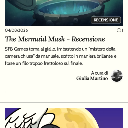
RECENSIONE
04/08/2026
04
1
1
The Mermaid Mask - Recensione
A
R
SFB Games torna al giallo, imbastendo un "mistero della
camera chiusa" da manuale, scritto in maniera brillante e
Av
forse un filo troppo frettoloso sul finale.
ma
co
A cura di
Giulia Martino