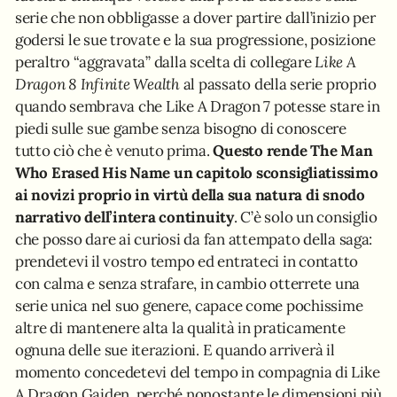
serie che non obbligasse a dover partire dall’inizio per
godersi le sue trovate e la sua progressione, posizione
peraltro “aggravata” dalla scelta di collegare
Like A
Dragon 8 Infinite Wealth
al passato della serie proprio
quando sembrava che Like A Dragon 7 potesse stare in
piedi sulle sue gambe senza bisogno di conoscere
tutto ciò che è venuto prima.
Questo rende The Man
Who Erased His Name un capitolo sconsigliatissimo
ai novizi proprio in virtù della sua natura di snodo
narrativo dell’intera continuity
. C’è solo un consiglio
che posso dare ai curiosi da fan attempato della saga:
prendetevi il vostro tempo ed entrateci in contatto
con calma e senza strafare, in cambio otterrete una
serie unica nel suo genere, capace come pochissime
altre di mantenere alta la qualità in praticamente
ognuna delle sue iterazioni. E quando arriverà il
momento concedetevi del tempo in compagnia di Like
A Dragon Gaiden, perché nonostante le dimensioni più