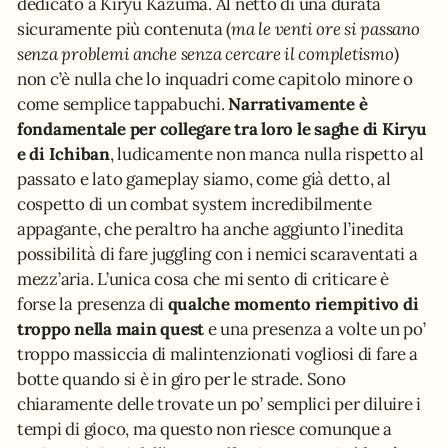
dedicato a Kiryu Kazuma. Al netto di una durata
sicuramente più contenuta (
ma le venti ore si passano
senza problemi anche senza cercare il completismo
)
non c’è nulla che lo inquadri come capitolo minore o
come semplice tappabuchi.
Narrativamente è
fondamentale per collegare tra loro le saghe di Kiryu
e di Ichiban
, ludicamente non manca nulla rispetto al
passato e lato gameplay siamo, come già detto, al
cospetto di un combat system incredibilmente
appagante, che peraltro ha anche aggiunto l’inedita
possibilità di fare juggling con i nemici scaraventati a
mezz’aria. L’unica cosa che mi sento di criticare è
forse la presenza di
qualche momento riempitivo di
troppo nella main quest
e una presenza a volte un po’
troppo massiccia di malintenzionati vogliosi di fare a
botte quando si è in giro per le strade. Sono
chiaramente delle trovate un po’ semplici per diluire i
tempi di gioco, ma questo non riesce comunque a