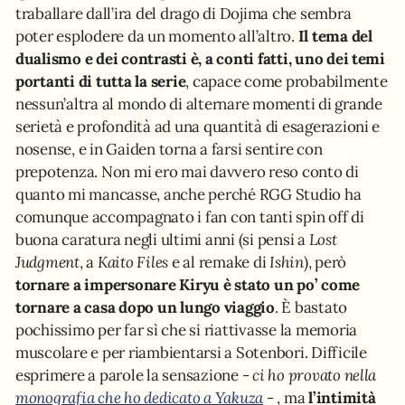
traballare dall’ira del drago di Dojima che sembra
poter esplodere da un momento all’altro.
Il tema del
dualismo e dei contrasti è, a conti fatti, uno dei temi
portanti di tutta la serie
, capace come probabilmente
nessun’altra al mondo di alternare momenti di grande
serietà e profondità ad una quantità di esagerazioni e
nosense, e in Gaiden torna a farsi sentire con
prepotenza. Non mi ero mai davvero reso conto di
quanto mi mancasse, anche perché RGG Studio ha
comunque accompagnato i fan con tanti spin off di
buona caratura negli ultimi anni (si pensi a
Lost
Judgment
, a
Kaito Files
e al remake di
Ishin
), però
tornare a impersonare Kiryu è stato un po’ come
tornare a casa dopo un lungo viaggio
. È bastato
pochissimo per far sì che si riattivasse la memoria
muscolare e per riambientarsi a Sotenbori. Difficile
esprimere a parole la sensazione -
ci ho provato nella
monografia che ho dedicato a Yakuza
- , ma
l’intimità