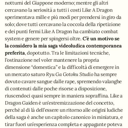
notturni del Giappone moderno; mentre gli altri
cercavano la seriosità a tutti i costi Like A Dragon
sperimentava mille e più modi per prendersi in giro da
solo; dove tutti cercavano la coccola della ripetizione
e dei punti fermi Like A Dragon ha cambiato combat
system e genere per spingersi oltre.
C’è un motivo se
la considero la mia saga videoludica contemporanea
preferita
, dopotutto. Tra le limitazioni tecniche,
l’ostinazione nel voler mantenere la propria
dimensione “domestica” e la difficoltà di emergere in
un mercato saturo
Ryu Ga Gotoku Studio
ha sempre
dovuto cavare sangue dalle rape, spremendo valanghe
di contenuti dalle poche risorse a disposizione,
riuscendoci quasi sempre in maniera sopraffina. Like a
Dragon Gaiden è un’estremizzazione del concetto,
perché al di là dell’essere un ritorno alle origini ludiche
della saga è anche un capitolo canonico in miniatura, e
tirar fuori un’esperienza completa e appagante poteva