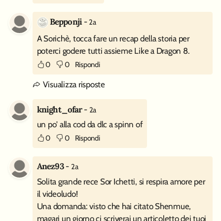
Bepponji
-
2a
A Sorichè, tocca fare un recap della storia per
poterci godere tutti assieme Like a Dragon 8.
0
0
Rispondi
Visualizza risposte
knight_ofar
-
2a
un po' alla cod da dlc a spinn of
0
0
Rispondi
Anez93
-
2a
Solita grande rece Sor Ichetti, si respira amore per
il videoludo!
Una domanda: visto che hai citato Shenmue,
magari un giorno ci scriverai un articoletto dei tuoi