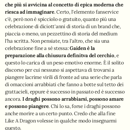
che più si avvicina al concetto di epica moderna che
riesca ad immaginare
. Certo, l'elemento fanservice
c'è, però non è spicciolo o gratuito, quanto più una
celebrazione di diciott'anni di storia di un brand che,
piaccia o meno, un pezzettino di storia del medium
l'ha scritta. Non pensiate, tra l'altro, che sia una
celebrazione fine a sé stessa:
Gaiden è la
preparazione alla chiusura definitva del cerchio
, e
questo lo carica di un peso emotivo enorme. È il solito
discorso per cui nessuno si aspettava di trovarsi a
piangere lacrime virili di fronte ad una serie che parla
di omaccioni arrabbiati che fanno a botte sul tetto dei
grattacieli, eppure è successo in passato ed è successo
ancora.
I draghi possono arrabbiarsi, possono amare
e possono piangere
. Chi lo sa, forse i draghi possono
anche morire a un certo punto. Credo che alla fine
Like A Dragon volesse in qualche modo insegnarmi
questo.