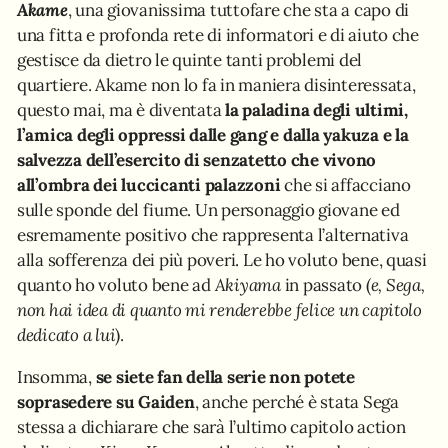
Akame
, una giovanissima tuttofare che sta a capo di
una fitta e profonda rete di informatori e di aiuto che
gestisce da dietro le quinte tanti problemi del
quartiere. Akame non lo fa in maniera disinteressata,
questo mai, ma è diventata
la paladina degli ultimi,
l’amica degli oppressi dalle gang e dalla yakuza e la
salvezza dell’esercito di senzatetto che vivono
all’ombra dei luccicanti palazzoni
che si affacciano
sulle sponde del fiume. Un personaggio giovane ed
esremamente positivo che rappresenta l’alternativa
alla sofferenza dei più poveri. Le ho voluto bene, quasi
quanto ho voluto bene ad
Akiyama
in passato (
e, Sega,
non hai idea di quanto mi renderebbe felice un capitolo
dedicato a lui
).
Insomma,
se siete fan della serie non potete
soprasedere su Gaiden
, anche perché è stata Sega
stessa a dichiarare che sarà l’ultimo capitolo action